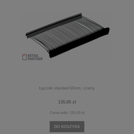
Łącznik standard 65mm, czarny
135,85 zł
Cena netto:
110,45 zł
DO KOSZYKA