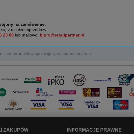
stępny na zamówienie.
 się z działem sprzedaży:
6 23 00
lub mailowo:
biuro@retailpartner.pl
leziono produktów spełniających podane kryteria.
I ZAKUPÓW
INFORMACJE PRAWNE