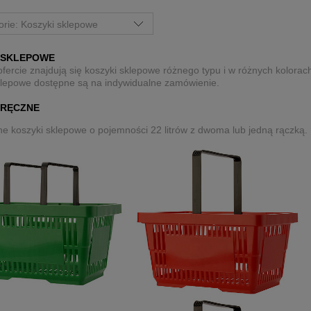
orie: Koszyki sklepowe
 SKLEPOWE
fercie znajdują się koszyki sklepowe różnego typu i w różnych kolorac
klepowe dostępne są na indywidualne zamówienie.
 RĘCZNE
ne koszyki sklepowe o pojemności 22 litrów z dwoma lub jedną rączką.