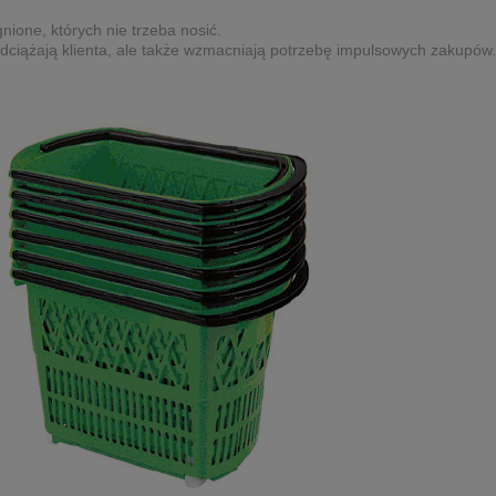
nione, których nie trzeba nosić.
odciążają klienta, ale także wzmacniają potrzebę impulsowych zakupów.