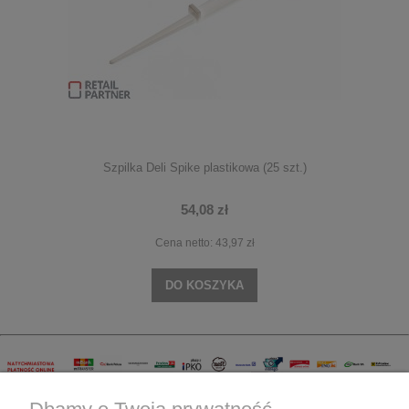
Szpilka Deli Spike plastikowa (25 szt.)
54,08 zł
Cena netto:
43,97 zł
DO KOSZYKA