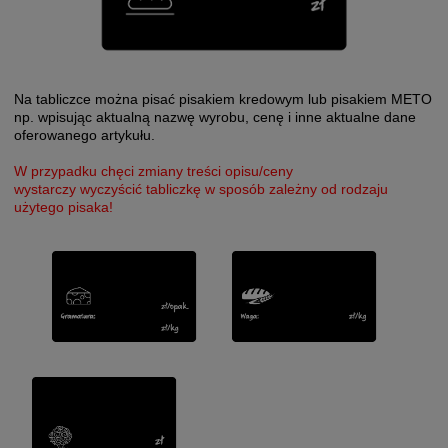
Na tabliczce można pisać pisakiem kredowym lub pisakiem METO
np. wpisując aktualną nazwę wyrobu, cenę i inne aktualne dane
oferowanego artykułu.
W przypadku chęci zmiany treści opisu/ceny
wystarczy wyczyścić tabliczkę
w sposób zależny od rodzaju
użytego pisaka!