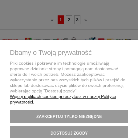
1
2
3
«
»
Dbamy o Twoją prywatność
Pliki cookies i pokrewne im technologie umożliwiają
poprawne działanie strony i pomagają nam dostosować
KONTO KLIENTA
ofertę do Twoich potrzeb. Możesz zaakceptować
wykorzystanie przez nas wszystkich tych plików i przejść do
sklepu lub dostosować użycie plików do swoich preferencji,
wybierając opcję "Dostosuj zgody".
WARUNKI ZAKUPÓW
Więcej o plikach cookies przeczytasz w naszej Polityce
prywatności.
INFORMACJE PRAWNE
ZAAKCEPTUJ TYLKO NIEZBĘDNE
FIRMA
DOSTOSUJ ZGODY