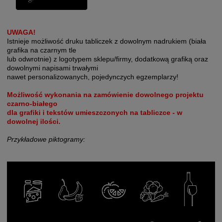
UWAGA!
Istnieje możliwość druku tabliczek z dowolnym nadrukiem (biała
grafika na czarnym tle
lub odwrotnie) z logotypem sklepu/firmy, dodatkową grafiką oraz
dowolnymi napisami trwałymi
nawet personalizowanych, pojedynczych egzemplarzy!
Możliwość wykonania na zamówienie dowolnego projektu
czarno-białego
dla grafiki i tekstów umieszczonych na tabliczce - w
dowolnej ilości.
Przykładowe piktogramy: