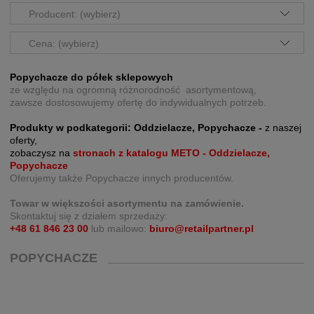
Producent: (wybierz)
Cena: (wybierz)
Popychacze do półek sklepowych
ze względu na ogromną różnorodność asortymentową,
zawsze dostosowujemy ofertę do indywidualnych potrzeb.
Produkty w podkategorii: Oddzielacze, Popychacze -
z naszej
oferty,
zobaczysz na
stronach z katalogu METO - Oddzielacze,
Popychacze
Oferujemy także Popychacze innych producentów.
Towar w większości asortymentu na zamówienie.
Skontaktuj się z działem sprzedaży:
+48 61 846 23 00
lub mailowo:
biuro@retailpartner.pl
POPYCHACZE