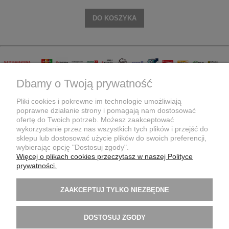
DO KOSZYKA
Dbamy o Twoją prywatność
Pliki cookies i pokrewne im technologie umożliwiają
poprawne działanie strony i pomagają nam dostosować
KONTO KLIENTA
ofertę do Twoich potrzeb. Możesz zaakceptować
wykorzystanie przez nas wszystkich tych plików i przejść do
sklepu lub dostosować użycie plików do swoich preferencji,
wybierając opcję "Dostosuj zgody".
WARUNKI ZAKUPÓW
Więcej o plikach cookies przeczytasz w naszej Polityce
prywatności.
INFORMACJE PRAWNE
ZAAKCEPTUJ TYLKO NIEZBĘDNE
FIRMA
DOSTOSUJ ZGODY