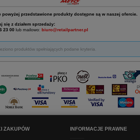
 powyżej przedstawione produkty dostępne są w naszej ofercie.
j się z działem sprzedaży:
6 23 00
lub mailowo:
biuro@retailpartner.pl
leziono produktów spełniających podane kryteria.
I ZAKUPÓW
INFORMACJE PRAWNE