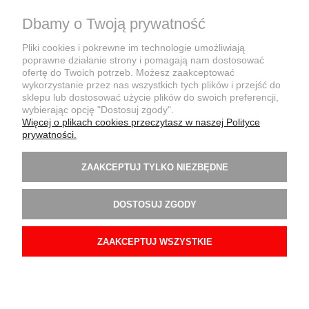
Dbamy o Twoją prywatność
Pliki cookies i pokrewne im technologie umożliwiają
poprawne działanie strony i pomagają nam dostosować
KONTO KLIENTA
ofertę do Twoich potrzeb. Możesz zaakceptować
wykorzystanie przez nas wszystkich tych plików i przejść do
sklepu lub dostosować użycie plików do swoich preferencji,
wybierając opcję "Dostosuj zgody".
WARUNKI ZAKUPÓW
Więcej o plikach cookies przeczytasz w naszej Polityce
prywatności.
INFORMACJE PRAWNE
ZAAKCEPTUJ TYLKO NIEZBĘDNE
FIRMA
DOSTOSUJ ZGODY
Retail Partner PL Sp. z o.o. 62-070 Więckowice, ul. Holograficzna 7
ZAAKCEPTUJ WSZYSTKIE
+48 61 846 23 00
biuro@retailpartner.pl
POKAŻ PEŁNĄ WERSJĘ STRONY