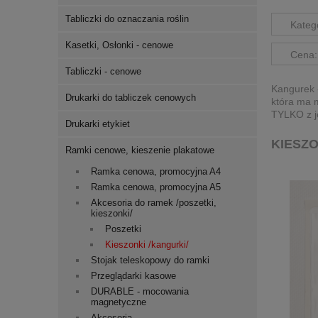
Tabliczki do oznaczania roślin
Katego
Kasetki, Osłonki - cenowe
Cena:
Tabliczki - cenowe
Kangurek -
Drukarki do tabliczek cenowych
która ma m
TYLKO z je
Drukarki etykiet
KIESZO
Ramki cenowe, kieszenie plakatowe
Ramka cenowa, promocyjna A4
Ramka cenowa, promocyjna A5
Akcesoria do ramek /poszetki,
kieszonki/
Poszetki
Kieszonki /kangurki/
Stojak teleskopowy do ramki
Przeglądarki kasowe
DURABLE - mocowania
magnetyczne
Akcesoria