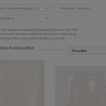
rie: Kieszonki /kangur [...]
Producent: (wybierz)
 (wybierz)
 tak nazywamy poszetkę foliową (dwie warstwy folii)
ożliwość włożenia kartki lub kartonika z informacją
dnego boku (najczęściej od góry) poszetki.
NKI /KANGURKI/