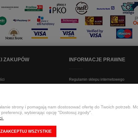
I ZAKUPÓW
INFORMACJE PRAWNE
ści
Regulamin sklepu internetowego
y dostawy
Polityka prywatności, RODO
 od umowy
Regulamin konta Klienta
lamacje
Regulamin newslettera
ziałanie strony i pomagają nam dostosować ofertę do Twoich potrzeb. 
 preferencji, wybierając opcję "Dostosuj zgody".
Polityka Cookies
i.
p. z o.o. 62-070 Więckowice, ul. Holograficzna 7
+48 61 846 23 00
bi
ZAAKCEPTUJ WSZYSTKIE