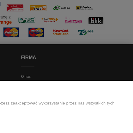
FIRMA
O nas
Misja firmy
Dane firmy
Mapka dojazdu
Możesz zaakceptować wykorzystanie przez nas wszystkich tych
Formularz kontaktowy
uro@retailpartner.pl