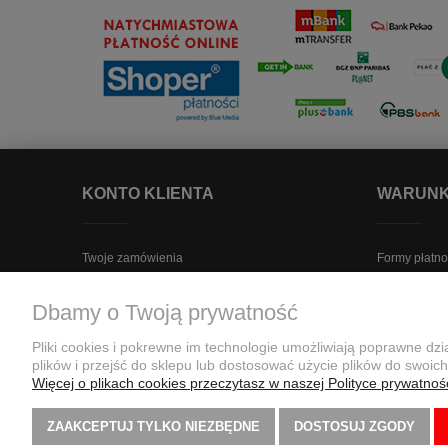
KONTO KLIENTA
WARUNK
Twoje zamówienia
Formy płatno
Ustawienia konta
Czas i koszt
Dbamy o Twoją prywatność
Przechowalnia
Odstąpienie
Zwroty i rek
Pliki cookies i pokrewne im technologie umożliwiają poprawne d
plików i przejść do sklepu lub dostosować użycie plików do swoich
Więcej o plikach cookies przeczytasz w naszej Polityce prywatnośc
Retail Partner PL S
ZAAKCEPTUJ TYLKO NIEZBĘDNE
DOSTOSUJ ZGODY