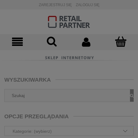
ZAREJESTRUJ SIĘ
ZALOGUJ SIĘ
WYSZUKIWARKA
OPCJE PRZEGLĄDANIA
Kategorie: (wybierz)